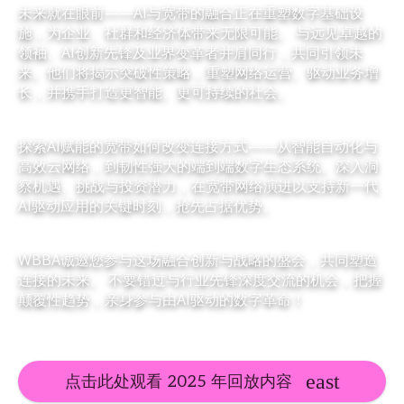
未来就在眼前——AI与宽带的融合正在重塑数字基础设
施，为企业、社群和经济体带来无限可能。 与远见卓越的
领袖、AI创新先锋及业界变革者并肩同行，共同引领未
来。他们将揭示突破性策略，重塑网络运营、驱动业务增
长，并携手打造更智能、更可持续的社会。
探索AI赋能的宽带如何改变连接方式——从智能自动化与
高效云网络，到韧性强大的端到端数字生态系统。深入洞
察机遇、挑战与投资潜力，在宽带网络演进以支持新一代
AI驱动应用的关键时刻，抢先占据优势。
WBBA诚邀您参与这场融合创新与战略的盛会，共同塑造
连接的未来。 不要错过与行业先锋深度交流的机会，把握
颠覆性趋势，亲身参与由AI驱动的数字革命！
点击此处观看 2025 年回放内容