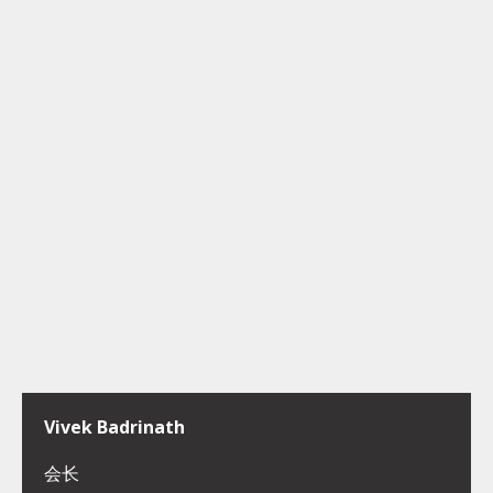
Vivek Badrinath
会长