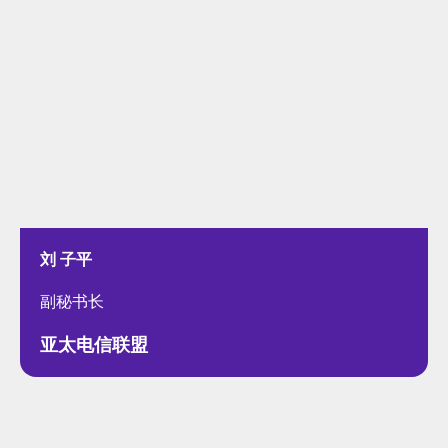
刘 子平
副秘书长
亚太电信联盟