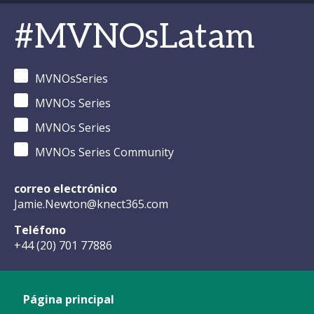
#MVNOsLatam
MVNOsSeries
MVNOs Series
MVNOs Series
MVNOs Series Community
correo electrónico
Jamie.Newton@knect365.com
Teléfono
+44 (20) 701 77886
Página principal